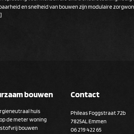
pasbaarheid en snelheid van bouwen zijn modulaire zorgwo
]
urzaam bouwen
Contact
rgieneutraal huis
Phileas Foggstraat 72b
 op de meter woning
7825AL Emmen
kstofvrij bouwen
06 219 422 65