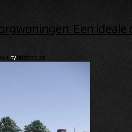
orgwoningen: Een ideale 
2023)
by
brightonline