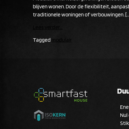
blijven wonen. Door de flexibiliteit, aan
traditionele woningen of verbouwingen. […
Lees verder…
Tagged
modulair
Du
Ene
Nul
Sti