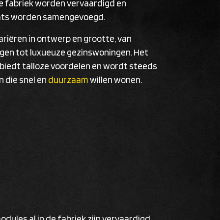
de fabriek worden vervaardigd en
ats worden samengevoegd.
riëren in ontwerp en grootte, van
gen tot luxueuze gezinswoningen. Het
biedt talloze voordelen en wordt steeds
 die snel en
duurzaam
willen wonen.
ules al in de fabriek zijn vervaardigd,