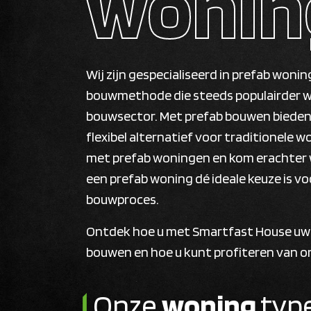
wonin
Wij zijn gespecialiseerd in prefab woni
bouwmethode die steeds populairder w
bouwsector. Met prefab bouwen biede
flexibel alternatief voor traditionele
met prefab woningen en kom erachter
een prefab woning dé ideale keuze is vo
bouwproces.
Ontdek hoe u met Smartfast House uw 
bouwen en hoe u kunt profiteren van on
Onze
woning
typ