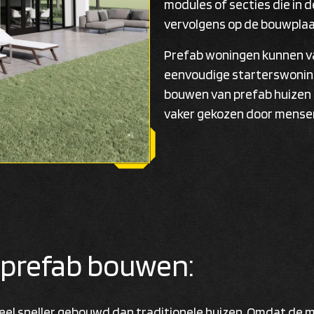
modules of secties die in 
vervolgens op de bouwpla
Prefab woningen kunnen va
eenvoudige starterswonin
bouwen van prefab huizen 
vaker gekozen door mensen
 prefab bouwen:
l sneller gebouwd dan traditionele huizen. Omdat de mod